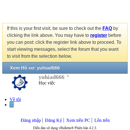
If this is your first visit, be sure to check out the
FAQ
by
clicking the link above. You may have to
register
before
you can post: click the register link above to proceed. To
start viewing messages, select the forum that you want
to visit from the selection below.
Xem Hồ sơ: yuhiad666
yuhiad666
Học việc
Về tôi
...
Đăng nhập
Đăng Ký
Xem trên PC
Lên trên
Diễn đàn sử dụng vBulletin® Phiên bản 4.2.3.