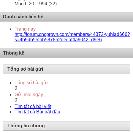
March 20, 1994 (32)
Danh sách liên hệ
Trang này
http://forum.cncprovn.com/members/44372-yuhiad666?
s=4b9db55fbb587852decaf4a90421d9e6
Thống kê
Tổng số bài gửi
Tổng số bài gửi
0
Gửi mỗi ngày
0
Tìm tất cả bài viết
Tìm tất cả Bài bắt đầu
Thông tin chung