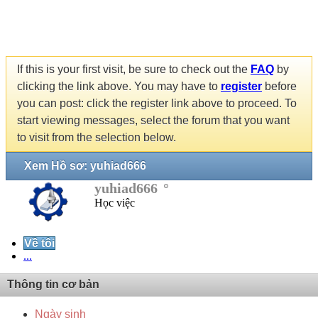
If this is your first visit, be sure to check out the
FAQ
by
clicking the link above. You may have to
register
before
you can post: click the register link above to proceed. To
start viewing messages, select the forum that you want
to visit from the selection below.
Xem Hồ sơ: yuhiad666
yuhiad666
Học việc
Về tôi
...
Thông tin cơ bản
Ngày sinh