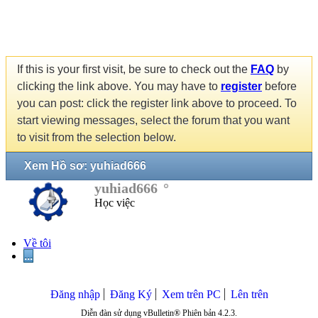
If this is your first visit, be sure to check out the
FAQ
by
clicking the link above. You may have to
register
before
you can post: click the register link above to proceed. To
start viewing messages, select the forum that you want
to visit from the selection below.
Xem Hồ sơ: yuhiad666
yuhiad666
Học việc
Về tôi
...
Đăng nhập
Đăng Ký
Xem trên PC
Lên trên
Diễn đàn sử dụng vBulletin® Phiên bản 4.2.3.