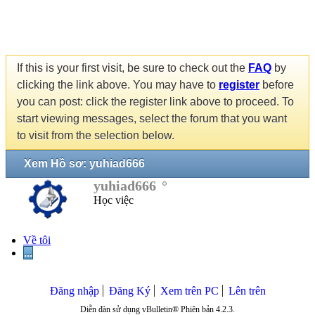
If this is your first visit, be sure to check out the
FAQ
by
clicking the link above. You may have to
register
before
you can post: click the register link above to proceed. To
start viewing messages, select the forum that you want
to visit from the selection below.
Xem Hồ sơ: yuhiad666
yuhiad666
Học việc
Về tôi
...
Đăng nhập
Đăng Ký
Xem trên PC
Lên trên
Diễn đàn sử dụng vBulletin® Phiên bản 4.2.3.