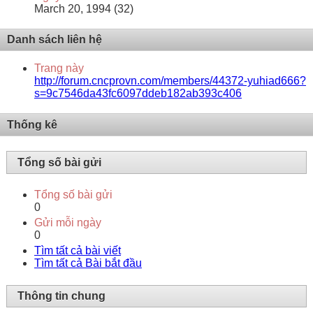
March 20, 1994 (32)
Danh sách liên hệ
Trang này
http://forum.cncprovn.com/members/44372-yuhiad666?
s=9c7546da43fc6097ddeb182ab393c406
Thống kê
Tổng số bài gửi
Tổng số bài gửi
0
Gửi mỗi ngày
0
Tìm tất cả bài viết
Tìm tất cả Bài bắt đầu
Thông tin chung