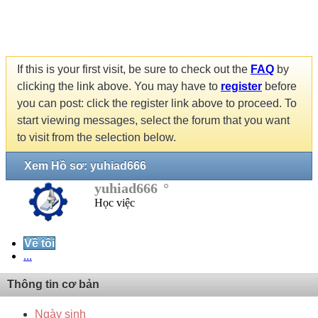
If this is your first visit, be sure to check out the
FAQ
by
clicking the link above. You may have to
register
before
you can post: click the register link above to proceed. To
start viewing messages, select the forum that you want
to visit from the selection below.
Xem Hồ sơ: yuhiad666
yuhiad666
Học việc
Về tôi
...
Thông tin cơ bản
Ngày sinh