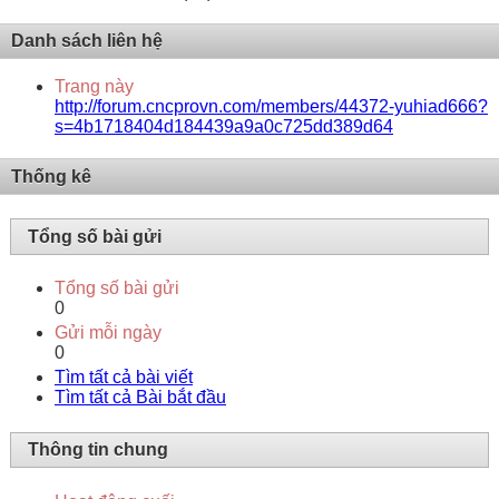
Danh sách liên hệ
Trang này
http://forum.cncprovn.com/members/44372-yuhiad666?
s=4b1718404d184439a9a0c725dd389d64
Thống kê
Tổng số bài gửi
Tổng số bài gửi
0
Gửi mỗi ngày
0
Tìm tất cả bài viết
Tìm tất cả Bài bắt đầu
Thông tin chung