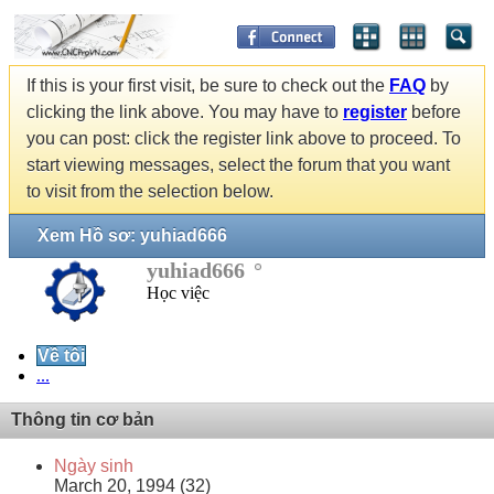
If this is your first visit, be sure to check out the
FAQ
by
clicking the link above. You may have to
register
before
you can post: click the register link above to proceed. To
start viewing messages, select the forum that you want
to visit from the selection below.
Xem Hồ sơ: yuhiad666
yuhiad666
Học việc
Về tôi
...
Thông tin cơ bản
Ngày sinh
March 20, 1994 (32)