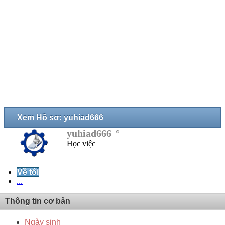
Xem Hồ sơ: yuhiad666
yuhiad666
Học việc
Về tôi
...
Thông tin cơ bản
Ngày sinh