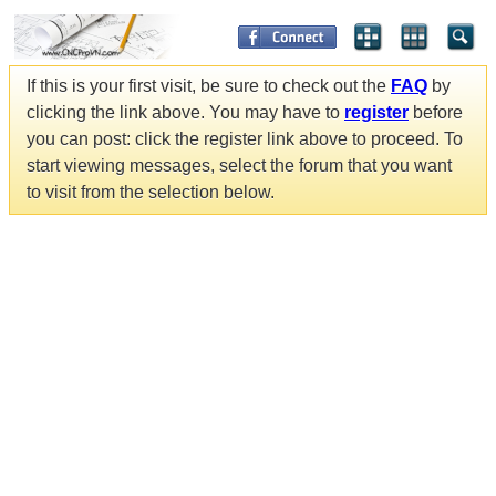
If this is your first visit, be sure to check out the
FAQ
by
clicking the link above. You may have to
register
before
you can post: click the register link above to proceed. To
start viewing messages, select the forum that you want
to visit from the selection below.