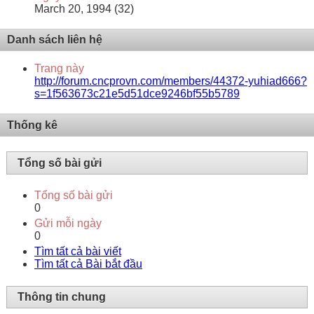
March 20, 1994 (32)
Danh sách liên hệ
Trang này
http://forum.cncprovn.com/members/44372-yuhiad666?
s=1f563673c21e5d51dce9246bf55b5789
Thống kê
Tổng số bài gửi
Tổng số bài gửi
0
Gửi mỗi ngày
0
Tìm tất cả bài viết
Tìm tất cả Bài bắt đầu
Thông tin chung