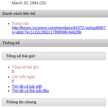
March 20, 1994 (32)
Danh sách liên hệ
Trang này
http://forum.cncprovn.com/members/44372-yuhiad666?
s=abdc7ec1c22c2fd2c1786f098c4e628b
Thống kê
Tổng số bài gửi
Tổng số bài gửi
0
Gửi mỗi ngày
0
Tìm tất cả bài viết
Tìm tất cả Bài bắt đầu
Thông tin chung