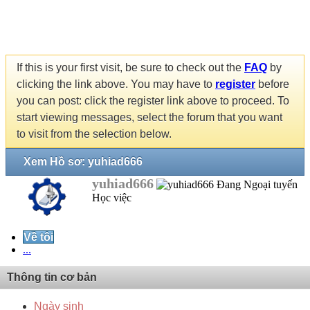
If this is your first visit, be sure to check out the
FAQ
by
clicking the link above. You may have to
register
before
you can post: click the register link above to proceed. To
start viewing messages, select the forum that you want
to visit from the selection below.
Xem Hồ sơ: yuhiad666
yuhiad666
Học việc
Về tôi
...
Thông tin cơ bản
Ngày sinh