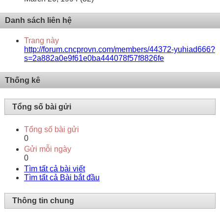
Danh sách liên hệ
Trang này
http://forum.cncprovn.com/members/44372-yuhiad666?
s=2a882a0e9f61e0ba444078f57f8826fe
Thống kê
Tổng số bài gửi
Tổng số bài gửi
0
Gửi mỗi ngày
0
Tìm tất cả bài viết
Tìm tất cả Bài bắt đầu
Thông tin chung