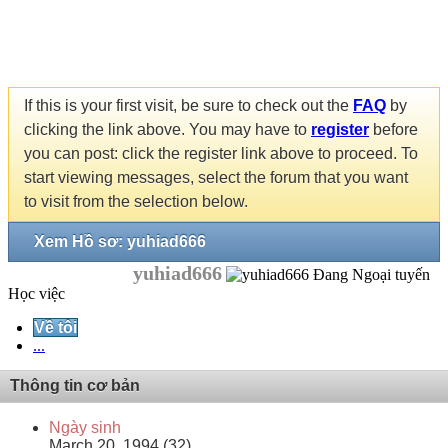
If this is your first visit, be sure to check out the
FAQ
by
clicking the link above. You may have to
register
before
you can post: click the register link above to proceed. To
start viewing messages, select the forum that you want
to visit from the selection below.
Xem Hồ sơ: yuhiad666
yuhiad666
Học việc
Về tôi
...
Thông tin cơ bản
Ngày sinh
March 20, 1994 (32)