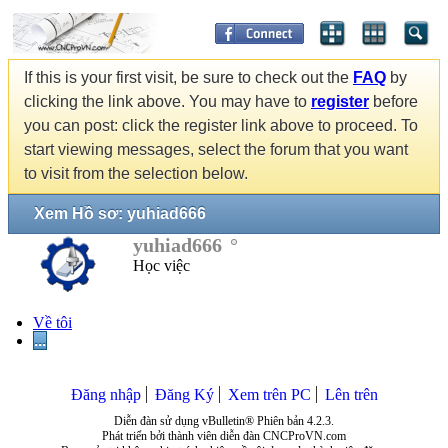
If this is your first visit, be sure to check out the
FAQ
by
clicking the link above. You may have to
register
before
you can post: click the register link above to proceed. To
start viewing messages, select the forum that you want
to visit from the selection below.
Xem Hồ sơ: yuhiad666
yuhiad666
Học việc
Về tôi
...
Đăng nhập
Đăng Ký
Xem trên PC
Lên trên
Diễn đàn sử dụng vBulletin® Phiên bản 4.2.3.
Phát triển bởi thành viên diễn đàn CNCProVN.com