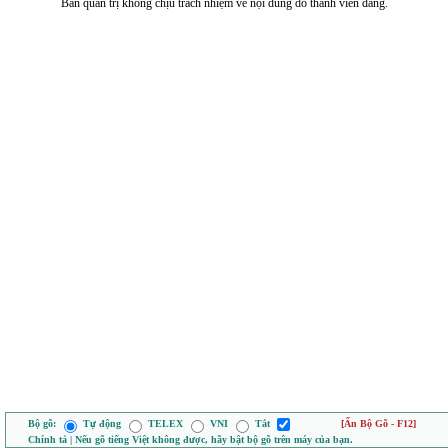
Ban quản trị không chịu trách nhiệm về nội dung do thành viên đăng.
Bộ gõ:
Tự động
TELEX
VNI
Tắt
[Ẩn Bộ Gõ - F12]
Chính tả | Nếu gõ tiếng Việt không được, hãy bật bộ gõ trên máy của bạn.