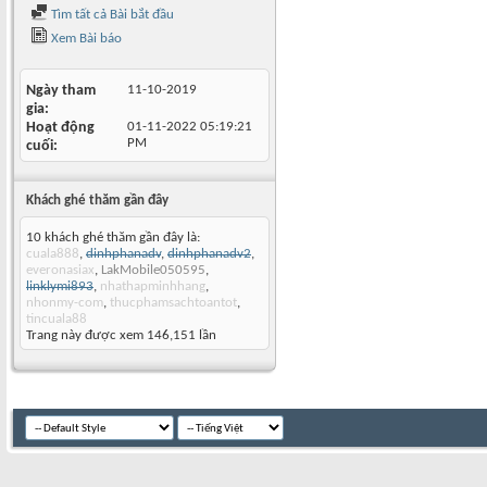
Tìm tất cả Bài bắt đầu
Xem Bài báo
Ngày tham
11-10-2019
gia
Hoạt động
01-11-2022
05:19:21
PM
cuối
Khách ghé thăm gần đây
10 khách ghé thăm gần đây là:
cuala888
,
dinhphanadv
,
dinhphanadv2
,
everonasiax
,
LakMobile050595
,
linklymi893
,
nhathapminhhang
,
nhonmy-com
,
thucphamsachtoantot
,
tincuala88
Trang này được xem 146,151 lần