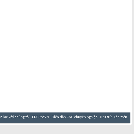
ên lạc với chúng tôi
CNCProVN - Diễn đàn CNC chuyên nghiệp
Lưu trữ
Lên trên