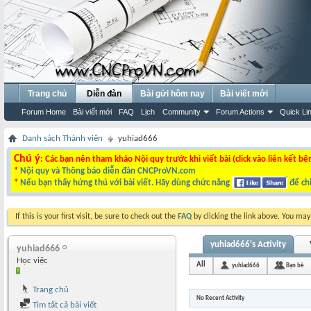
Trang chủ
Diễn đàn
Bài gửi hôm nay
Bài viết mới
Forum Home
Bài viết mới
FAQ
Lịch
Community
Forum Actions
Quick Li
Danh sách Thành viên
yuhiad666
Chú ý
: Các bạn nên tham khảo Nội quy trước khi viết bài (click vào liên kết bê
*
Nội quy và Thông báo diễn đàn CNCProVN.com
*
Nếu bạn thấy hứng thú với bài viết. Hãy dùng chức năng
để chi
If this is your first visit, be sure to check out the
FAQ
by clicking the link above. You ma
yuhiad666's Activity
yuhiad666
Học việc
All
yuhiad666
Bạn bè
Trang chủ
No Recent Activity
Tìm tất cả bài viết