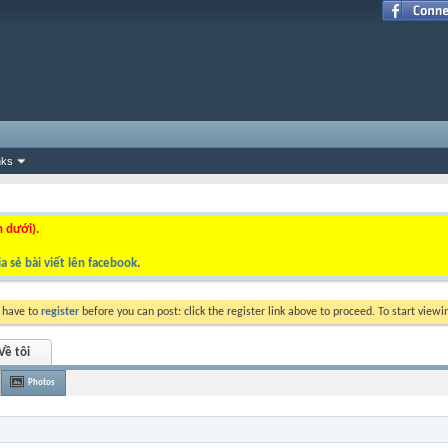
nks
n dưới).
a sẻ bài viết lên facebook
.
y have to
register
before you can post: click the register link above to proceed. To start view
Về tôi
Photos