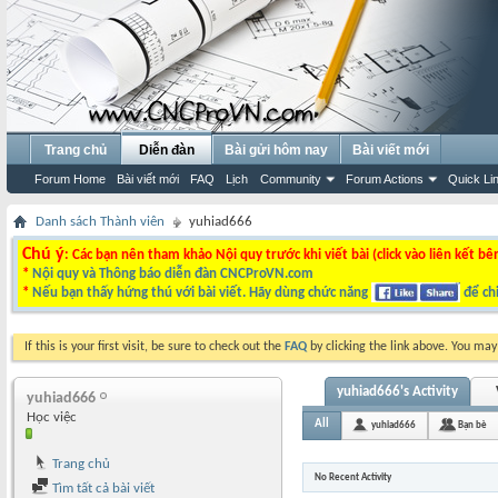
Trang chủ
Diễn đàn
Bài gửi hôm nay
Bài viết mới
Forum Home
Bài viết mới
FAQ
Lịch
Community
Forum Actions
Quick Li
Danh sách Thành viên
yuhiad666
Chú ý
: Các bạn nên tham khảo Nội quy trước khi viết bài (click vào liên kết bê
*
Nội quy và Thông báo diễn đàn CNCProVN.com
*
Nếu bạn thấy hứng thú với bài viết. Hãy dùng chức năng
để chi
If this is your first visit, be sure to check out the
FAQ
by clicking the link above. You ma
yuhiad666's Activity
yuhiad666
Học việc
All
yuhiad666
Bạn bè
Trang chủ
No Recent Activity
Tìm tất cả bài viết