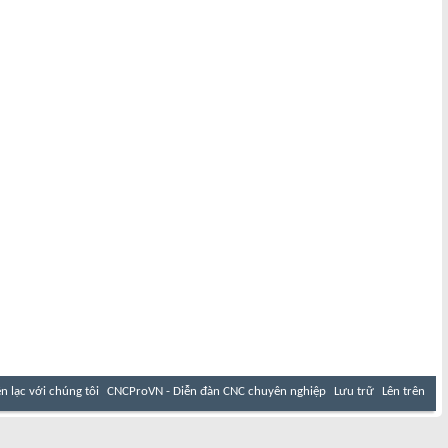
ên lạc với chúng tôi
CNCProVN - Diễn đàn CNC chuyên nghiệp
Lưu trữ
Lên trên