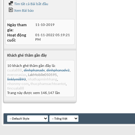
Tìm tất cả Bài bắt đầu
Xem Bài báo
Ngày tham
11-10-2019
gia
Hoạt động
01-11-2022
05:19:21
PM
cuối
Khách ghé thăm gần đây
10 khách ghé thăm gần đây là:
cuala888
,
dinhphanadv
,
dinhphanadv2
,
everonasiax
,
LakMobile050595
,
linklymi893
,
nhathapminhhang
,
nhonmy-com
,
thucphamsachtoantot
,
tincuala88
Trang này được xem 146,147 lần