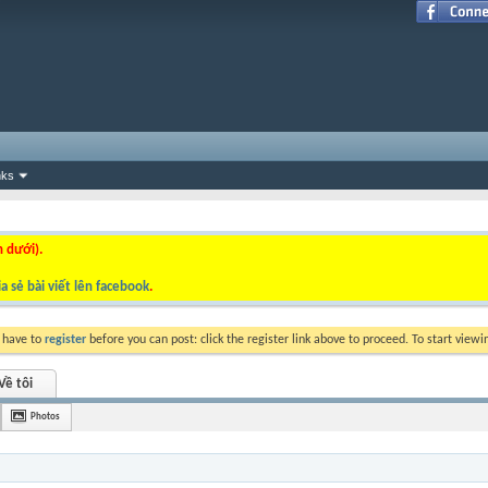
nks
n dưới).
a sẻ bài viết lên facebook
.
y have to
register
before you can post: click the register link above to proceed. To start view
Về tôi
Photos