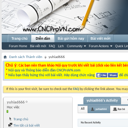
Trang chủ
Diễn đàn
Bài gửi hôm nay
Bài viết mới
Forum Home
Bài viết mới
FAQ
Lịch
Community
Forum Actions
Quick Li
Danh sách Thành viên
yuhiad666
Chú ý
: Các bạn nên tham khảo Nội quy trước khi viết bài (click vào liên kết bê
*
Nội quy và Thông báo diễn đàn CNCProVN.com
*
Nếu bạn thấy hứng thú với bài viết. Hãy dùng chức năng
để chi
If this is your first visit, be sure to check out the
FAQ
by clicking the link above. You ma
yuhiad666's Activity
yuhiad666
Học việc
All
yuhiad666
Bạn bè
Trang chủ
No Recent Activity
Tìm tất cả bài viết