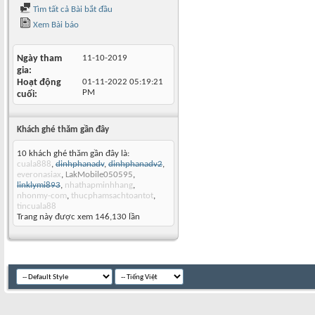
Tìm tất cả Bài bắt đầu
Xem Bài báo
Ngày tham
11-10-2019
gia
Hoạt động
01-11-2022
05:19:21
PM
cuối
Khách ghé thăm gần đây
10 khách ghé thăm gần đây là:
cuala888
,
dinhphanadv
,
dinhphanadv2
,
everonasiax
,
LakMobile050595
,
linklymi893
,
nhathapminhhang
,
nhonmy-com
,
thucphamsachtoantot
,
tincuala88
Trang này được xem 146,130 lần