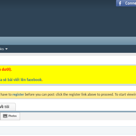
nks
n dưới).
a sẻ bài viết lên facebook
.
y have to
register
before you can post: click the register link above to proceed. To start view
Về tôi
Photos