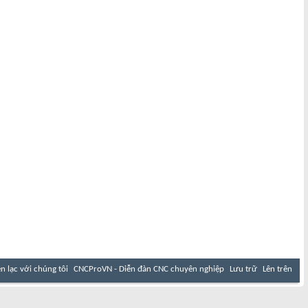
ên lạc với chúng tôi
CNCProVN - Diễn đàn CNC chuyên nghiệp
Lưu trữ
Lên trên