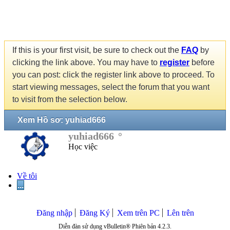
If this is your first visit, be sure to check out the
FAQ
by
clicking the link above. You may have to
register
before
you can post: click the register link above to proceed. To
start viewing messages, select the forum that you want
to visit from the selection below.
Xem Hồ sơ: yuhiad666
yuhiad666
Học việc
Về tôi
...
Đăng nhập
Đăng Ký
Xem trên PC
Lên trên
Diễn đàn sử dụng vBulletin® Phiên bản 4.2.3.