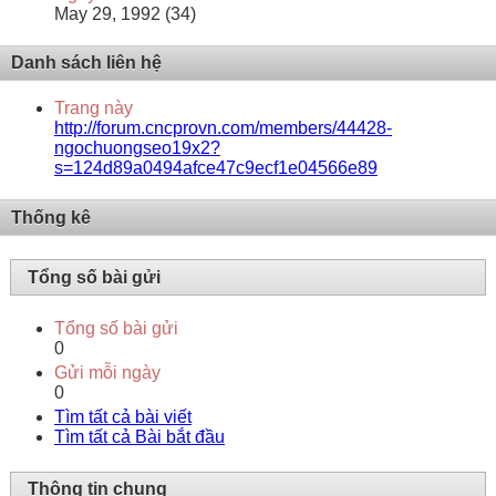
May 29, 1992 (34)
Danh sách liên hệ
Trang này
http://forum.cncprovn.com/members/44428-
ngochuongseo19x2?
s=124d89a0494afce47c9ecf1e04566e89
Thống kê
Tổng số bài gửi
Tổng số bài gửi
0
Gửi mỗi ngày
0
Tìm tất cả bài viết
Tìm tất cả Bài bắt đầu
Thông tin chung