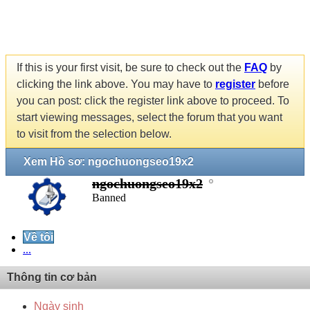
If this is your first visit, be sure to check out the
FAQ
by
clicking the link above. You may have to
register
before
you can post: click the register link above to proceed. To
start viewing messages, select the forum that you want
to visit from the selection below.
Xem Hồ sơ: ngochuongseo19x2
ngochuongseo19x2
Banned
Về tôi
...
Thông tin cơ bản
Ngày sinh