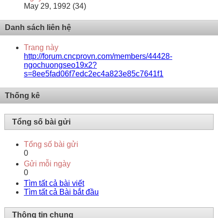
May 29, 1992 (34)
Danh sách liên hệ
Trang này
http://forum.cncprovn.com/members/44428-
ngochuongseo19x2?
s=8ee5fad06f7edc2ec4a823e85c7641f1
Thống kê
Tổng số bài gửi
Tổng số bài gửi
0
Gửi mỗi ngày
0
Tìm tất cả bài viết
Tìm tất cả Bài bắt đầu
Thông tin chung