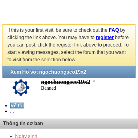
If this is your first visit, be sure to check out the
FAQ
by
clicking the link above. You may have to
register
before
you can post: click the register link above to proceed. To
start viewing messages, select the forum that you want
to visit from the selection below.
Xem Hồ sơ: ngochuongseo19x2
ngochuongseo19x2
Banned
Về tôi
...
Thông tin cơ bản
Ngày sinh