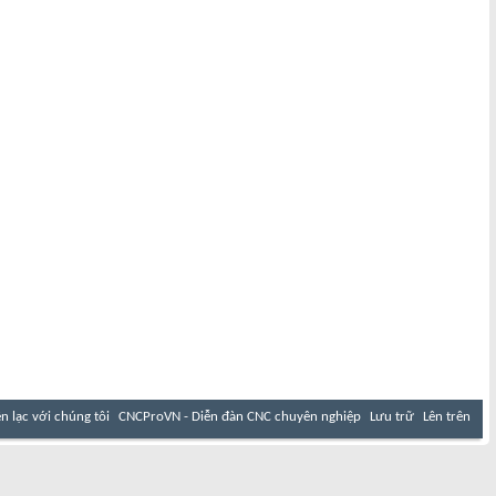
ên lạc với chúng tôi
CNCProVN - Diễn đàn CNC chuyên nghiệp
Lưu trữ
Lên trên