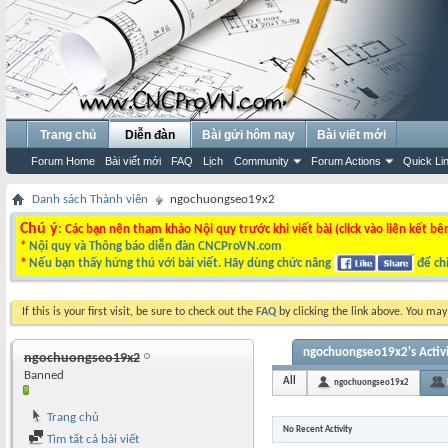
Trang chủ
Diễn đàn
Bài gửi hôm nay
Bài viết mới
Forum Home
Bài viết mới
FAQ
Lịch
Community
Forum Actions
Quick Li
Danh sách Thành viên
ngochuongseo19x2
Chú ý
: Các bạn nên tham khảo Nội quy trước khi viết bài (click vào liên kết bê
*
Nội quy và Thông báo diễn đàn CNCProVN.com
*
Nếu bạn thấy hứng thú với bài viết. Hãy dùng chức năng
để chi
If this is your first visit, be sure to check out the
FAQ
by clicking the link above. You ma
ngochuongseo19x2's Activ
ngochuongseo19x2
Banned
All
ngochuongseo19x2
Trang chủ
No Recent Activity
Tìm tất cả bài viết