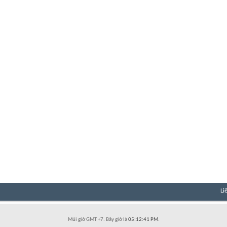
Li
Múi giờ GMT +7. Bây giờ là
05:12:41 PM
.