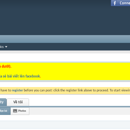
nks
n dưới).
a sẻ bài viết lên facebook
.
y have to
register
before you can post: click the register link above to proceed. To start view
ity
Về tôi
Bạn bè
Photos