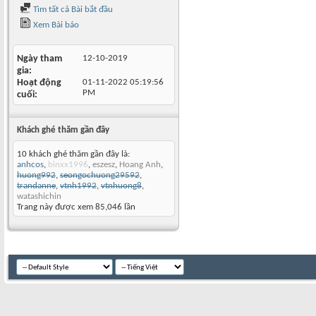
Tìm tất cả Bài bắt đầu
Xem Bài báo
Ngày tham
12-10-2019
gia
Hoạt động
01-11-2022
05:19:56
PM
cuối
Khách ghé thăm gần đây
10 khách ghé thăm gần đây là:
anhcos
,
binxx1996
,
eszesz
,
Hoang Anh
,
huong992
,
seongochuong29592
,
trandanne
,
vtnh1992
,
vtnhuong8
,
watashichin
Trang này được xem 85,046 lần