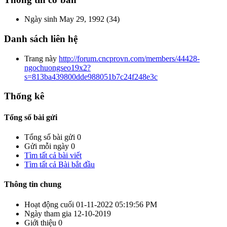
Ngày sinh
May 29, 1992 (34)
Danh sách liên hệ
Trang này
http://forum.cncprovn.com/members/44428-
ngochuongseo19x2?
s=813ba439800dde988051b7c24f248e3c
Thống kê
Tổng số bài gửi
Tổng số bài gửi
0
Gửi mỗi ngày
0
Tìm tất cả bài viết
Tìm tất cả Bài bắt đầu
Thông tin chung
Hoạt động cuối
01-11-2022
05:19:56 PM
Ngày tham gia
12-10-2019
Giới thiệu
0