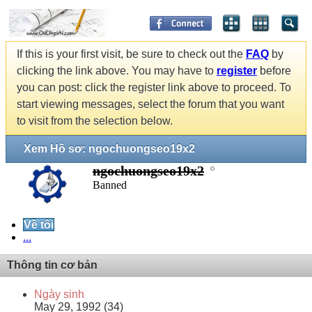
If this is your first visit, be sure to check out the
FAQ
by
clicking the link above. You may have to
register
before
you can post: click the register link above to proceed. To
start viewing messages, select the forum that you want
to visit from the selection below.
Xem Hồ sơ: ngochuongseo19x2
ngochuongseo19x2
Banned
Về tôi
...
Thông tin cơ bản
Ngày sinh
May 29, 1992 (34)