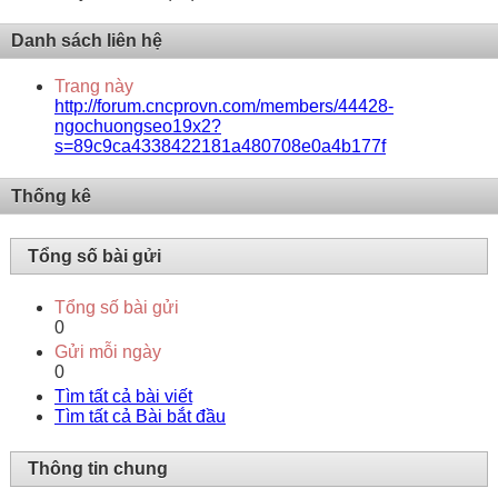
Danh sách liên hệ
Trang này
http://forum.cncprovn.com/members/44428-
ngochuongseo19x2?
s=89c9ca4338422181a480708e0a4b177f
Thống kê
Tổng số bài gửi
Tổng số bài gửi
0
Gửi mỗi ngày
0
Tìm tất cả bài viết
Tìm tất cả Bài bắt đầu
Thông tin chung