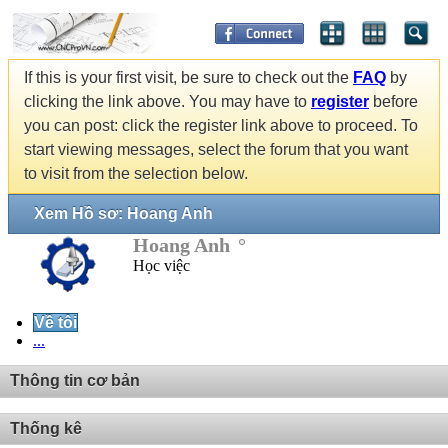
If this is your first visit, be sure to check out the
FAQ
by
clicking the link above. You may have to
register
before
you can post: click the register link above to proceed. To
start viewing messages, select the forum that you want
to visit from the selection below.
Xem Hồ sơ: Hoang Anh
Hoang Anh
Học việc
Về tôi
...
Thông tin cơ bản
Thống kê