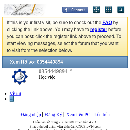
If this is your first visit, be sure to check out the
FAQ
by
clicking the link above. You may have to
register
before
you can post: click the register link above to proceed. To
start viewing messages, select the forum that you want
to visit from the selection below.
Xem Hồ sơ: 0354449894
0354449894
Học việc
Về tôi
...
Đăng nhập
Đăng Ký
Xem trên PC
Lên trên
Diễn đàn sử dụng vBulletin® Phiên bản 4.2.3.
Phát triển bởi thành viên diễn đàn CNCProVN.com