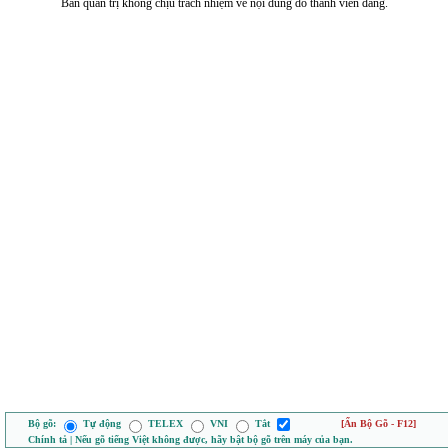
Ban quản trị không chịu trách nhiệm về nội dung do thành viên đăng.
Bộ gõ:
Tự động
TELEX
VNI
Tắt
[Ẩn Bộ Gõ - F12]
Chính tả | Nếu gõ tiếng Việt không được, hãy bật bộ gõ trên máy của bạn.