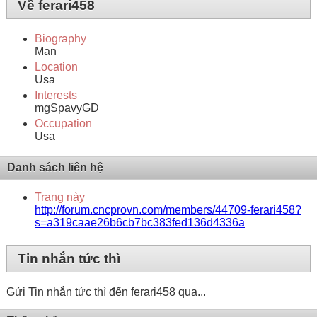
Về ferari458
Biography
Man
Location
Usa
Interests
mgSpavyGD
Occupation
Usa
Danh sách liên hệ
Trang này
http://forum.cncprovn.com/members/44709-ferari458?
s=a319caae26b6cb7bc383fed136d4336a
Tin nhắn tức thì
Gửi Tin nhắn tức thì đến ferari458 qua...