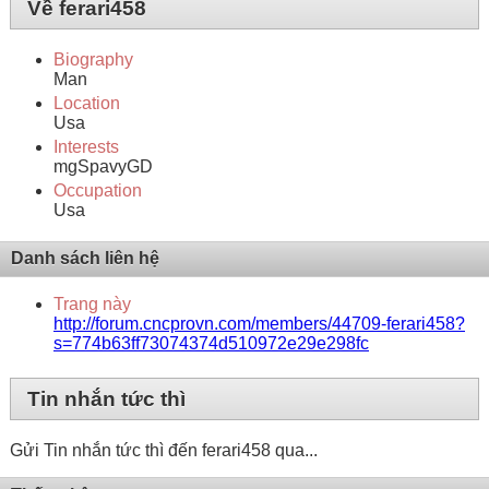
Về ferari458
Biography
Man
Location
Usa
Interests
mgSpavyGD
Occupation
Usa
Danh sách liên hệ
Trang này
http://forum.cncprovn.com/members/44709-ferari458?
s=774b63ff73074374d510972e29e298fc
Tin nhắn tức thì
Gửi Tin nhắn tức thì đến ferari458 qua...