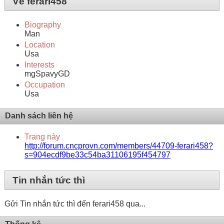
Về ferari458
Biography
Man
Location
Usa
Interests
mgSpavyGD
Occupation
Usa
Danh sách liên hệ
Trang này
http://forum.cncprovn.com/members/44709-ferari458?
s=904ecdf9be33c54ba31106195f454797
Tin nhắn tức thì
Gửi Tin nhắn tức thì đến ferari458 qua...