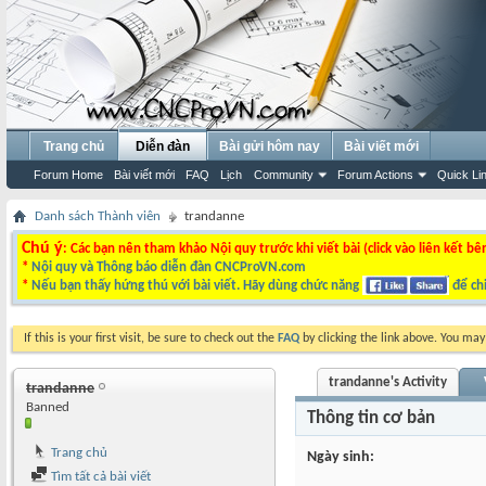
Trang chủ
Diễn đàn
Bài gửi hôm nay
Bài viết mới
Forum Home
Bài viết mới
FAQ
Lịch
Community
Forum Actions
Quick Li
Danh sách Thành viên
trandanne
Chú ý
: Các bạn nên tham khảo Nội quy trước khi viết bài (click vào liên kết bê
*
Nội quy và Thông báo diễn đàn CNCProVN.com
*
Nếu bạn thấy hứng thú với bài viết. Hãy dùng chức năng
để chi
If this is your first visit, be sure to check out the
FAQ
by clicking the link above. You ma
trandanne's Activity
trandanne
Banned
Thông tin cơ bản
Trang chủ
Ngày sinh
Tìm tất cả bài viết