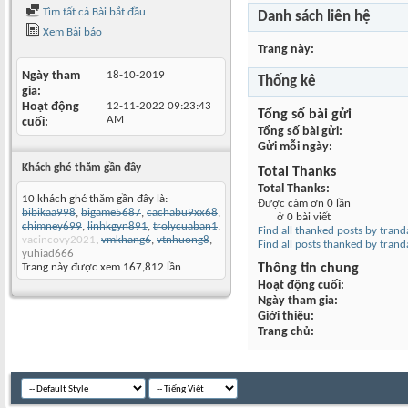
Tìm tất cả Bài bắt đầu
Danh sách liên hệ
Xem Bài báo
Trang này
Ngày tham
18-10-2019
Thống kê
gia
Hoạt động
12-11-2022
09:23:43
Tổng số bài gửi
AM
cuối
Tổng số bài gửi
Gửi mỗi ngày
Khách ghé thăm gần đây
Total Thanks
Total Thanks
10 khách ghé thăm gần đây là:
Được cám ơn 0 lần
bibikaa998
,
bigame5687
,
cachabu9xx68
,
ở 0 bài viết
chimney699
,
linhkgyn891
,
trolycuaban1
,
Find all thanked posts by tran
vacincovy2021
,
vmkhang6
,
vtnhuong8
,
Find all posts thanked by tran
yuhiad666
Trang này được xem 167,812 lần
Thông tin chung
Hoạt động cuối
Ngày tham gia
Giới thiệu
Trang chủ