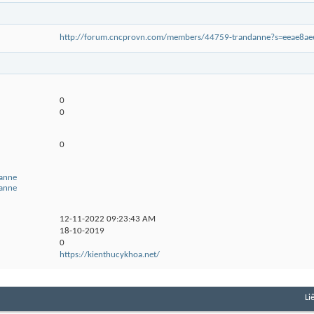
http://forum.cncprovn.com/members/44759-trandanne?s=eeae8a
0
0
0
danne
danne
12-11-2022
09:23:43 AM
18-10-2019
0
https://kienthucykhoa.net/
Li