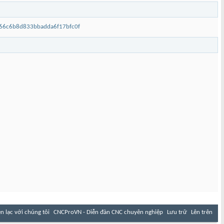
e66c6b8d833bbadda6f17bfc0f
ên lạc với chúng tôi
CNCProVN - Diễn đàn CNC chuyên nghiệp
Lưu trữ
Lên trên