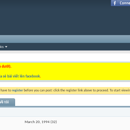
nks
n dưới).
a sẻ bài viết lên facebook
.
y have to
register
before you can post: click the register link above to proceed. To start view
Về tôi
March 20, 1994 (32)