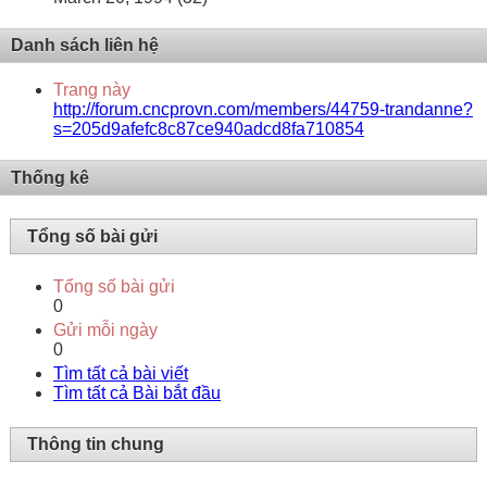
Danh sách liên hệ
Trang này
http://forum.cncprovn.com/members/44759-trandanne?
s=205d9afefc8c87ce940adcd8fa710854
Thống kê
Tổng số bài gửi
Tổng số bài gửi
0
Gửi mỗi ngày
0
Tìm tất cả bài viết
Tìm tất cả Bài bắt đầu
Thông tin chung