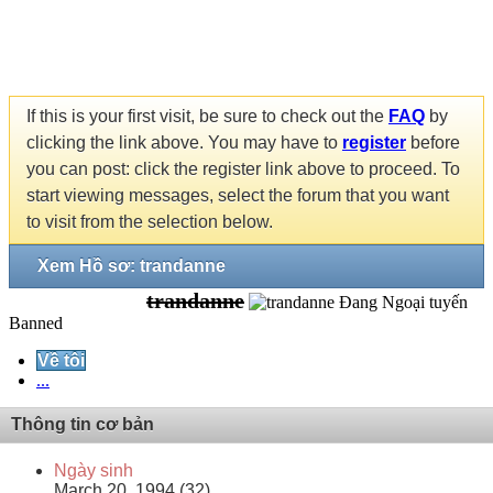
If this is your first visit, be sure to check out the
FAQ
by
clicking the link above. You may have to
register
before
you can post: click the register link above to proceed. To
start viewing messages, select the forum that you want
to visit from the selection below.
Xem Hồ sơ: trandanne
trandanne
Banned
Về tôi
...
Thông tin cơ bản
Ngày sinh
March 20, 1994 (32)