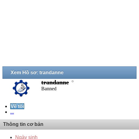
Xem Hồ sơ: trandanne
trandanne
Banned
Về tôi
...
Thông tin cơ bản
Ngày sinh