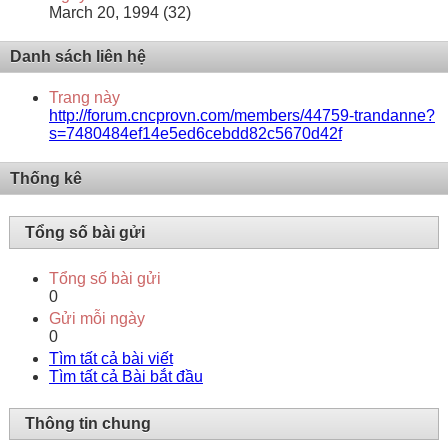
March 20, 1994 (32)
Danh sách liên hệ
Trang này
http://forum.cncprovn.com/members/44759-trandanne?
s=7480484ef14e5ed6cebdd82c5670d42f
Thống kê
Tổng số bài gửi
Tổng số bài gửi
0
Gửi mỗi ngày
0
Tìm tất cả bài viết
Tìm tất cả Bài bắt đầu
Thông tin chung