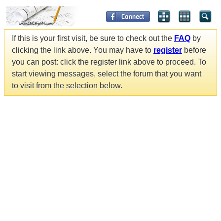
If this is your first visit, be sure to check out the
FAQ
by
clicking the link above. You may have to
register
before
you can post: click the register link above to proceed. To
start viewing messages, select the forum that you want
to visit from the selection below.