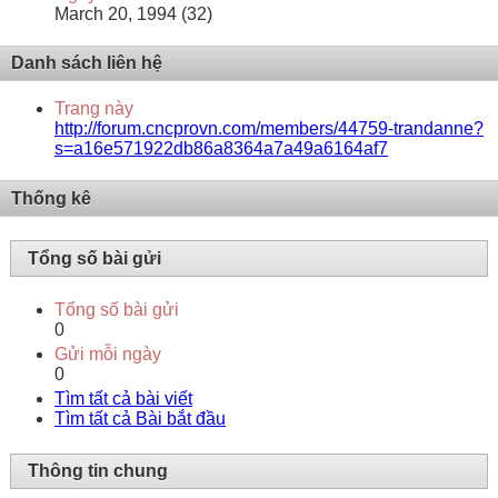
March 20, 1994 (32)
Danh sách liên hệ
Trang này
http://forum.cncprovn.com/members/44759-trandanne?
s=a16e571922db86a8364a7a49a6164af7
Thống kê
Tổng số bài gửi
Tổng số bài gửi
0
Gửi mỗi ngày
0
Tìm tất cả bài viết
Tìm tất cả Bài bắt đầu
Thông tin chung