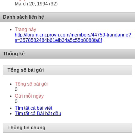
March 20, 1994 (32)
Danh sách liên hệ
Trang này
http://forum.cncprovn.com/members/44759-trandanne?
s=3578582484b61efb34a5c55b8088fa8f
Thống kê
Tổng số bài gửi
Tổng số bài gửi
0
Gửi mỗi ngày
0
Tìm tất cả bài viết
Tìm tất cả Bài bắt đầu
Thông tin chung