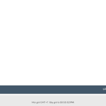
Li
Múi giờ GMT +7. Bây giờ là
10:53:52 PM
.