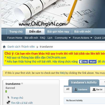
Trang chủ
Diễn đàn
Bài gửi hôm nay
Bài viết mới
Forum Home
Bài viết mới
FAQ
Lịch
Community
Forum Actions
Quick Li
Danh sách Thành viên
trandanne
Chú ý
: Các bạn nên tham khảo Nội quy trước khi viết bài (click vào liên kết bê
*
Nội quy và Thông báo diễn đàn CNCProVN.com
*
Nếu bạn thấy hứng thú với bài viết. Hãy dùng chức năng
để chi
If this is your first visit, be sure to check out the
FAQ
by clicking the link above. You ma
trandanne's Activity
trandanne
Banned
All
trandanne
Bạn bè
Trang chủ
No Recent Activity
Tìm tất cả bài viết