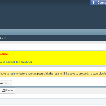
nks
n dưới).
a sẻ bài viết lên facebook
.
y have to
register
before you can post: click the register link above to proceed. To start view
Về tôi
Photos