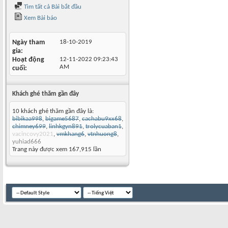
Tìm tất cả Bài bắt đầu
Xem Bài báo
Ngày tham
18-10-2019
gia
Hoạt động
12-11-2022
09:23:43
AM
cuối
Khách ghé thăm gần đây
10 khách ghé thăm gần đây là:
bibikaa998
,
bigame5687
,
cachabu9xx68
,
chimney699
,
linhkgyn891
,
trolycuaban1
,
vacincovy2021
,
vmkhang6
,
vtnhuong8
,
yuhiad666
Trang này được xem 167,915 lần