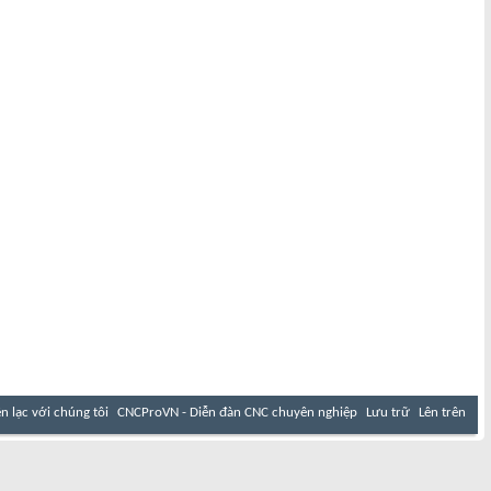
ên lạc với chúng tôi
CNCProVN - Diễn đàn CNC chuyên nghiệp
Lưu trữ
Lên trên