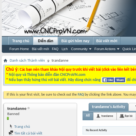
Trang chủ
Diễn đàn
Bài gửi hôm nay
Bài viết mới
Forum Home
Bài viết mới
FAQ
Lịch
Community
Forum Actions
Quick Li
Danh sách Thành viên
trandanne
Chú ý
: Các bạn nên tham khảo Nội quy trước khi viết bài (click vào liên kết bê
*
Nội quy và Thông báo diễn đàn CNCProVN.com
*
Nếu bạn thấy hứng thú với bài viết. Hãy dùng chức năng
để chi
If this is your first visit, be sure to check out the
FAQ
by clicking the link above. You ma
trandanne's Activity
trandanne
Banned
All
trandanne
Bạn bè
Trang chủ
No Recent Activity
Tìm tất cả bài viết