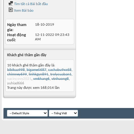
Tìm tất cả Bài bắt đầu
Xem Bài báo
Ngày tham
18-10-2019
gia
Hoạt động
12-11-2022
09:23:43
AM
cuối
Khách ghé thăm gần đây
10 khách ghé thăm gần đây là:
bibikaa998
,
bigame5687
,
cachabu9xx68
,
chimney699
,
linhkgyn891
,
trolycuaban1
,
vacincovy2021
,
vmkhang6
,
vtnhuong8
,
yuhiad666
Trang này được xem 168,014 lần