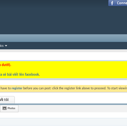
nks
n dưới).
a sẻ bài viết lên facebook
.
y have to
register
before you can post: click the register link above to proceed. To start view
Về tôi
Photos