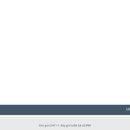
Li
Múi giờ GMT +7. Bây giờ là
04:16:12 PM
.