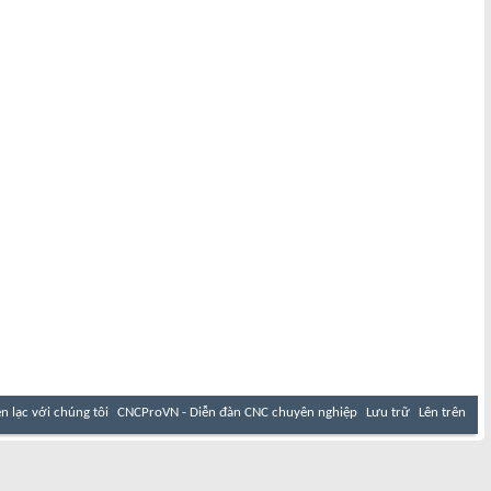
ên lạc với chúng tôi
CNCProVN - Diễn đàn CNC chuyên nghiệp
Lưu trữ
Lên trên