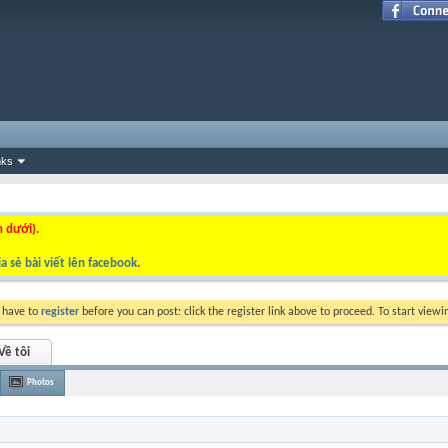
nks
n dưới).
a sẻ bài viết lên facebook
.
y have to
register
before you can post: click the register link above to proceed. To start view
Về tôi
Photos