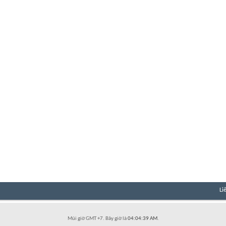
Li
Múi giờ GMT +7. Bây giờ là
04:04:39 AM
.