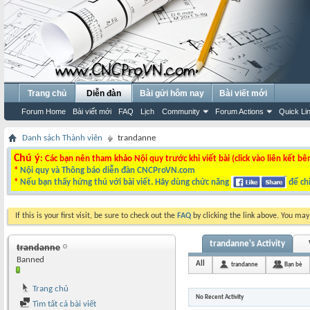
Trang chủ
Diễn đàn
Bài gửi hôm nay
Bài viết mới
Forum Home
Bài viết mới
FAQ
Lịch
Community
Forum Actions
Quick Li
Danh sách Thành viên
trandanne
Chú ý
: Các bạn nên tham khảo Nội quy trước khi viết bài (click vào liên kết bê
*
Nội quy và Thông báo diễn đàn CNCProVN.com
*
Nếu bạn thấy hứng thú với bài viết. Hãy dùng chức năng
để chi
If this is your first visit, be sure to check out the
FAQ
by clicking the link above. You ma
trandanne's Activity
trandanne
Banned
All
trandanne
Bạn bè
Trang chủ
No Recent Activity
Tìm tất cả bài viết