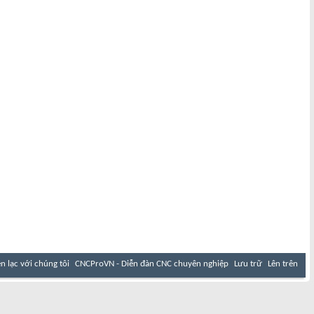
ên lạc với chúng tôi
CNCProVN - Diễn đàn CNC chuyên nghiệp
Lưu trữ
Lên trên