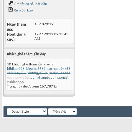
Tìm tất cả Bài bắt đầu
Xem Bài báo
Ngày tham
18-10-2019
gia
Hoạt động
12-11-2022
09:23:43
AM
cuối
Khách ghé thăm gần đây
10 khách ghé thăm gần đây là:
bibikaa998
,
bigame5687
,
cachabu9xx68
,
chimney699
,
linhkgyn891
,
trolycuaban1
,
vacincovy2021
,
vmkhang6
,
vtnhuong8
,
yuhiad666
Trang này được xem 167,787 lần