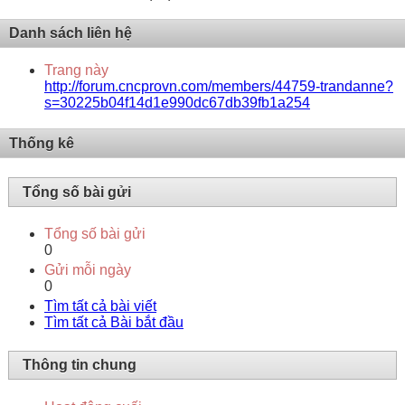
Danh sách liên hệ
Trang này
http://forum.cncprovn.com/members/44759-trandanne?
s=30225b04f14d1e990dc67db39fb1a254
Thống kê
Tổng số bài gửi
Tổng số bài gửi
0
Gửi mỗi ngày
0
Tìm tất cả bài viết
Tìm tất cả Bài bắt đầu
Thông tin chung