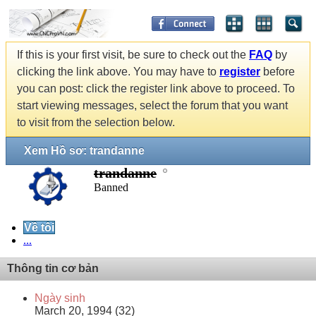
If this is your first visit, be sure to check out the
FAQ
by
clicking the link above. You may have to
register
before
you can post: click the register link above to proceed. To
start viewing messages, select the forum that you want
to visit from the selection below.
Xem Hồ sơ: trandanne
trandanne
Banned
Về tôi
...
Thông tin cơ bản
Ngày sinh
March 20, 1994 (32)