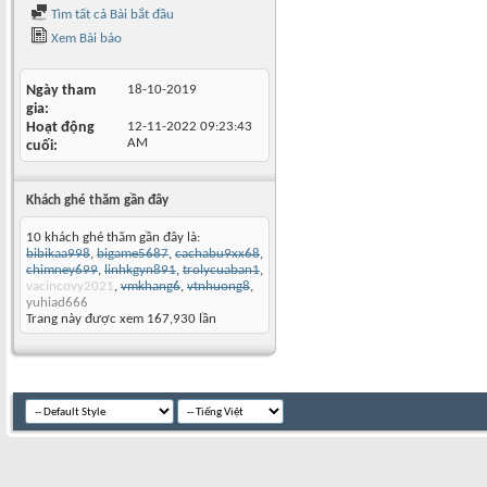
Tìm tất cả Bài bắt đầu
Xem Bài báo
Ngày tham
18-10-2019
gia
Hoạt động
12-11-2022
09:23:43
AM
cuối
Khách ghé thăm gần đây
10 khách ghé thăm gần đây là:
bibikaa998
,
bigame5687
,
cachabu9xx68
,
chimney699
,
linhkgyn891
,
trolycuaban1
,
vacincovy2021
,
vmkhang6
,
vtnhuong8
,
yuhiad666
Trang này được xem 167,930 lần