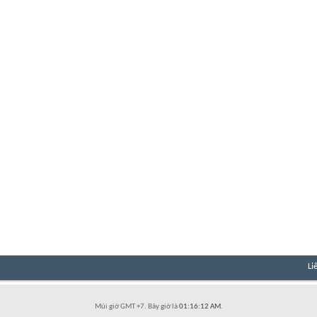
Li
Múi giờ GMT +7. Bây giờ là
01:16:12 AM
.