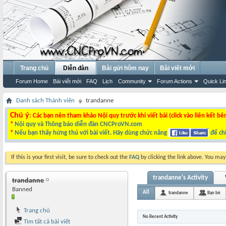
Trang chủ
Diễn đàn
Bài gửi hôm nay
Bài viết mới
Forum Home
Bài viết mới
FAQ
Lịch
Community
Forum Actions
Quick Li
Danh sách Thành viên
trandanne
Chú ý
: Các bạn nên tham khảo Nội quy trước khi viết bài (click vào liên kết bê
*
Nội quy và Thông báo diễn đàn CNCProVN.com
*
Nếu bạn thấy hứng thú với bài viết. Hãy dùng chức năng
để chi
If this is your first visit, be sure to check out the
FAQ
by clicking the link above. You ma
trandanne's Activity
trandanne
Banned
All
trandanne
Bạn bè
Trang chủ
No Recent Activity
Tìm tất cả bài viết