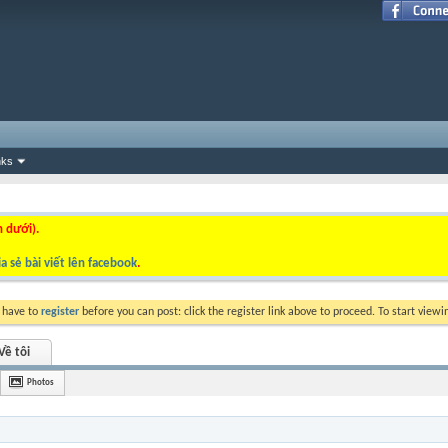
nks
n dưới).
a sẻ bài viết lên facebook
.
y have to
register
before you can post: click the register link above to proceed. To start view
Về tôi
Photos