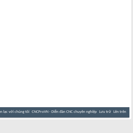
ên lạc với chúng tôi
CNCProVN - Diễn đàn CNC chuyên nghiệp
Lưu trữ
Lên trên