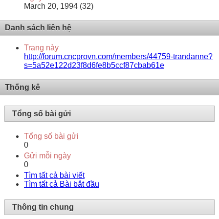
March 20, 1994 (32)
Danh sách liên hệ
Trang này
http://forum.cncprovn.com/members/44759-trandanne?
s=5a52e122d23f8d6fe8b5ccf87cbab61e
Thống kê
Tổng số bài gửi
Tổng số bài gửi
0
Gửi mỗi ngày
0
Tìm tất cả bài viết
Tìm tất cả Bài bắt đầu
Thông tin chung