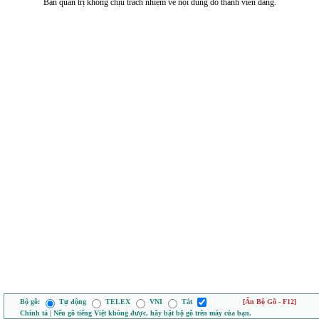
Ban quản trị không chịu trách nhiệm về nội dung do thành viên đăng.
Bộ gõ:
Tự động
TELEX
VNI
Tắt
[Ẩn Bộ Gõ - F12]
Chính tả | Nếu gõ tiếng Việt không được, hãy bật bộ gõ trên máy của bạn.