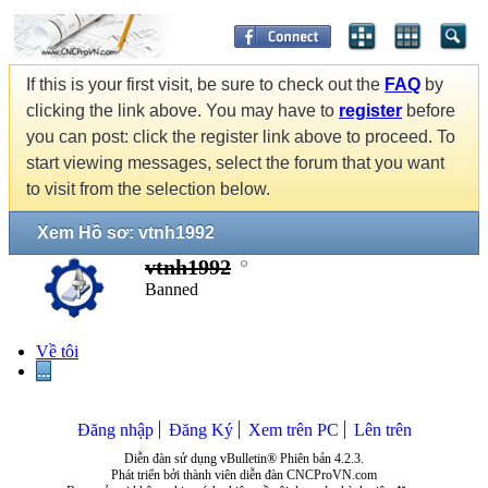
If this is your first visit, be sure to check out the
FAQ
by
clicking the link above. You may have to
register
before
you can post: click the register link above to proceed. To
start viewing messages, select the forum that you want
to visit from the selection below.
Xem Hồ sơ: vtnh1992
vtnh1992
Banned
Về tôi
...
Đăng nhập
Đăng Ký
Xem trên PC
Lên trên
Diễn đàn sử dụng vBulletin® Phiên bản 4.2.3.
Phát triển bởi thành viên diễn đàn CNCProVN.com