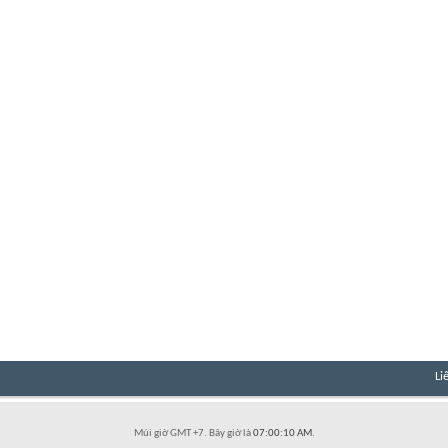
Li
Múi giờ GMT +7. Bây giờ là
07:00:10 AM
.