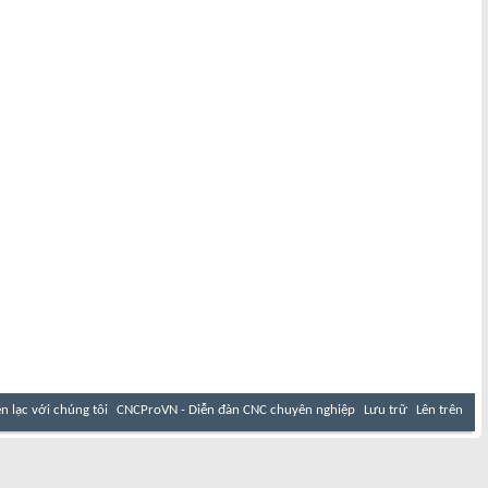
ên lạc với chúng tôi
CNCProVN - Diễn đàn CNC chuyên nghiệp
Lưu trữ
Lên trên