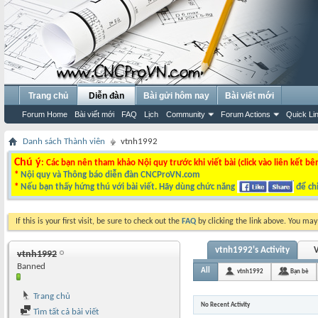
Trang chủ
Diễn đàn
Bài gửi hôm nay
Bài viết mới
Forum Home
Bài viết mới
FAQ
Lịch
Community
Forum Actions
Quick Li
Danh sách Thành viên
vtnh1992
Chú ý
: Các bạn nên tham khảo Nội quy trước khi viết bài (click vào liên kết bê
*
Nội quy và Thông báo diễn đàn CNCProVN.com
*
Nếu bạn thấy hứng thú với bài viết. Hãy dùng chức năng
để chi
If this is your first visit, be sure to check out the
FAQ
by clicking the link above. You ma
vtnh1992's Activity
V
vtnh1992
Banned
All
vtnh1992
Bạn bè
Trang chủ
No Recent Activity
Tìm tất cả bài viết