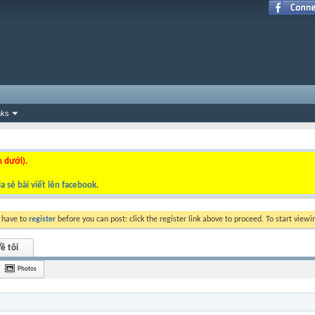
nks
n dưới).
a sẻ bài viết lên facebook
.
y have to
register
before you can post: click the register link above to proceed. To start view
ề tôi
Photos