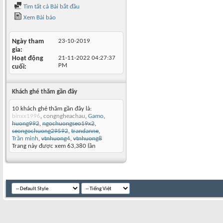
Tìm tất cả Bài bắt đầu
Xem Bài báo
Ngày tham
23-10-2019
gia
Hoạt động
21-11-2022
04:27:37
PM
cuối
Khách ghé thăm gần đây
10 khách ghé thăm gần đây là:
binxx1996
,
congngheachau
,
Gamo
,
huong992
,
ngochuongseo19x2
,
seongochuong29592
,
trandanne
,
Trần minh
,
vtnhuong4
,
vtnhuong8
Trang này được xem 63,380 lần