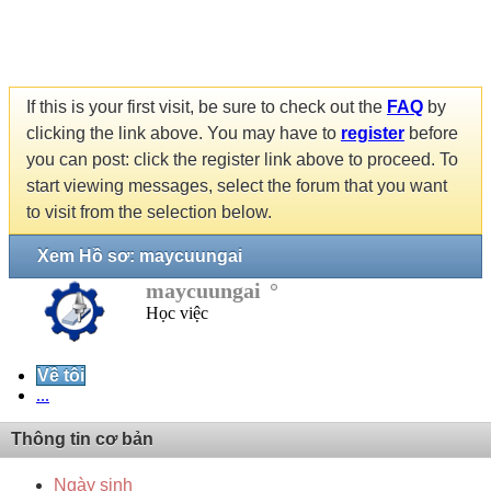
If this is your first visit, be sure to check out the
FAQ
by
clicking the link above. You may have to
register
before
you can post: click the register link above to proceed. To
start viewing messages, select the forum that you want
to visit from the selection below.
Xem Hồ sơ: maycuungai
maycuungai
Học việc
Về tôi
...
Thông tin cơ bản
Ngày sinh