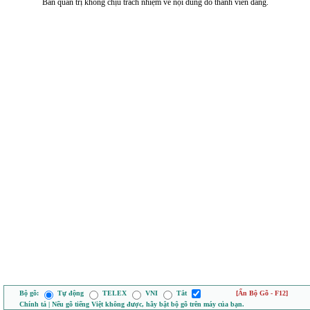
Ban quản trị không chịu trách nhiệm về nội dung do thành viên đăng.
Bộ gõ:
Tự động
TELEX
VNI
Tắt
[Ẩn Bộ Gõ - F12]
Chính tả | Nếu gõ tiếng Việt không được, hãy bật bộ gõ trên máy của bạn.