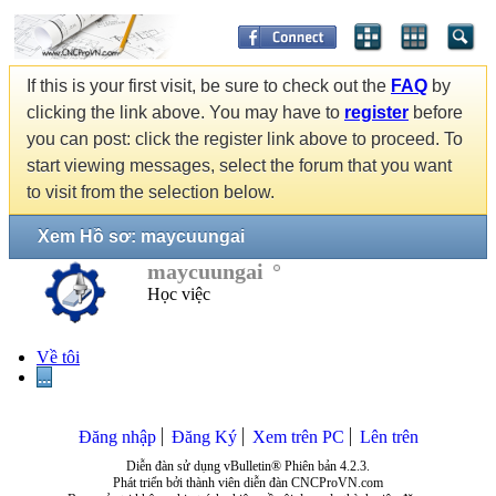
If this is your first visit, be sure to check out the
FAQ
by
clicking the link above. You may have to
register
before
you can post: click the register link above to proceed. To
start viewing messages, select the forum that you want
to visit from the selection below.
Xem Hồ sơ: maycuungai
maycuungai
Học việc
Về tôi
...
Đăng nhập
Đăng Ký
Xem trên PC
Lên trên
Diễn đàn sử dụng vBulletin® Phiên bản 4.2.3.
Phát triển bởi thành viên diễn đàn CNCProVN.com