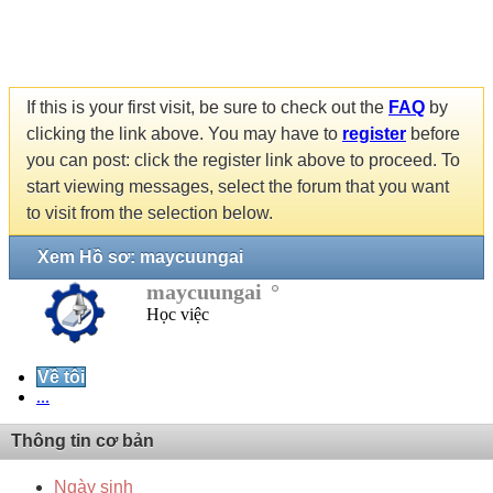
If this is your first visit, be sure to check out the
FAQ
by
clicking the link above. You may have to
register
before
you can post: click the register link above to proceed. To
start viewing messages, select the forum that you want
to visit from the selection below.
Xem Hồ sơ: maycuungai
maycuungai
Học việc
Về tôi
...
Thông tin cơ bản
Ngày sinh