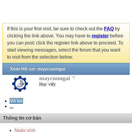
If this is your first visit, be sure to check out the
FAQ
by
clicking the link above. You may have to
register
before
you can post: click the register link above to proceed. To
start viewing messages, select the forum that you want
to visit from the selection below.
Xem Hồ sơ: maycuungai
maycuungai
Học việc
Về tôi
...
Thông tin cơ bản
Ngày sinh