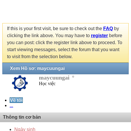
If this is your first visit, be sure to check out the
FAQ
by
clicking the link above. You may have to
register
before
you can post: click the register link above to proceed. To
start viewing messages, select the forum that you want
to visit from the selection below.
Xem Hồ sơ: maycuungai
maycuungai
Học việc
Về tôi
...
Thông tin cơ bản
Ngày sinh