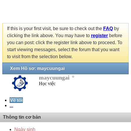
If this is your first visit, be sure to check out the
FAQ
by
clicking the link above. You may have to
register
before
you can post: click the register link above to proceed. To
start viewing messages, select the forum that you want
to visit from the selection below.
Xem Hồ sơ: maycuungai
maycuungai
Học việc
Về tôi
...
Thông tin cơ bản
Ngày sinh