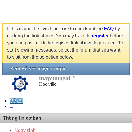
If this is your first visit, be sure to check out the
FAQ
by
clicking the link above. You may have to
register
before
you can post: click the register link above to proceed. To
start viewing messages, select the forum that you want
to visit from the selection below.
Xem Hồ sơ: maycuungai
maycuungai
Học việc
Về tôi
...
Thông tin cơ bản
Ngày sinh