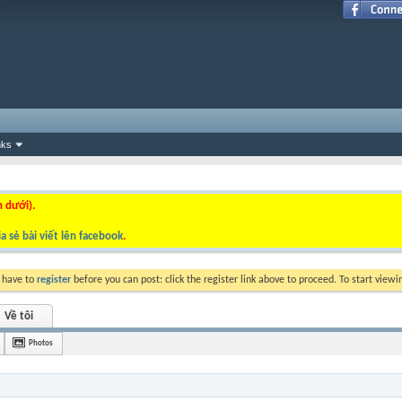
nks
n dưới).
a sẻ bài viết lên facebook
.
y have to
register
before you can post: click the register link above to proceed. To start view
Về tôi
Photos