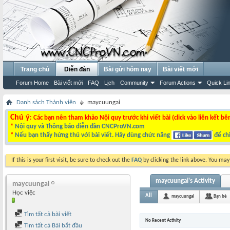
Trang chủ
Diễn đàn
Bài gửi hôm nay
Bài viết mới
Forum Home
Bài viết mới
FAQ
Lịch
Community
Forum Actions
Quick Li
Danh sách Thành viên
maycuungai
Chú ý
: Các bạn nên tham khảo Nội quy trước khi viết bài (click vào liên kết bê
*
Nội quy và Thông báo diễn đàn CNCProVN.com
*
Nếu bạn thấy hứng thú với bài viết. Hãy dùng chức năng
để chi
If this is your first visit, be sure to check out the
FAQ
by clicking the link above. You ma
maycuungai's Activity
maycuungai
Học việc
All
maycuungai
Bạn bè
Tìm tất cả bài viết
No Recent Activity
Tìm tất cả Bài bắt đầu