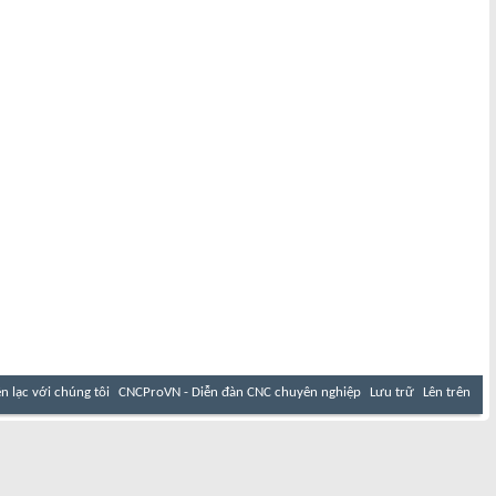
ên lạc với chúng tôi
CNCProVN - Diễn đàn CNC chuyên nghiệp
Lưu trữ
Lên trên