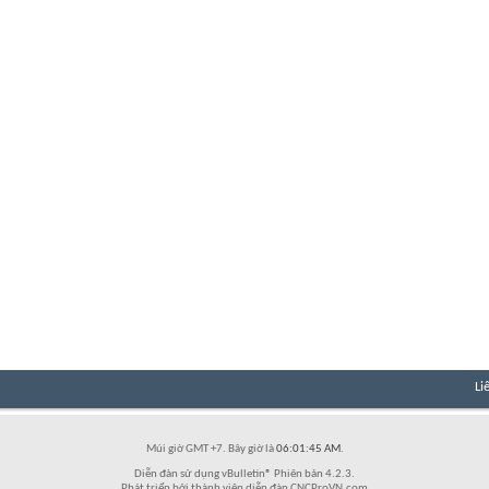
Li
Múi giờ GMT +7. Bây giờ là
06:01:45 AM
.
Diễn đàn sử dụng vBulletin® Phiên bản 4.2.3.
Phát triển bởi thành viên diễn đàn CNCProVN.com