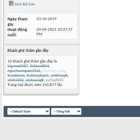
Xem Bài báo
Ngày tham
23-10-2019
gia
Hoạt động
24-04-2021
10:37:37
PM
cuối
Khách ghé thăm gần đây
10 khách ghé thăm gần đây là:
bigame5687
,
linklymi893
,
ngochuongseo19x2
,
nhonmy-com
,
trandanne
,
trolycuaban1
,
vmkhang6
,
vtnh1992
,
vtnhuong8
,
yuhiad666
Trang này được xem 150,877 lần