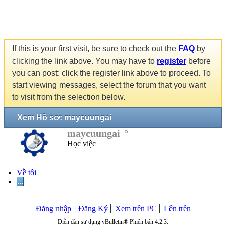
If this is your first visit, be sure to check out the
FAQ
by
clicking the link above. You may have to
register
before
you can post: click the register link above to proceed. To
start viewing messages, select the forum that you want
to visit from the selection below.
Xem Hồ sơ: maycuungai
maycuungai
Học việc
Về tôi
...
Đăng nhập
Đăng Ký
Xem trên PC
Lên trên
Diễn đàn sử dụng vBulletin® Phiên bản 4.2.3.