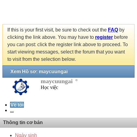
If this is your first visit, be sure to check out the
FAQ
by
clicking the link above. You may have to
register
before
you can post: click the register link above to proceed. To
start viewing messages, select the forum that you want
to visit from the selection below.
Xem Hồ sơ: maycuungai
maycuungai
Học việc
Về tôi
...
Thông tin cơ bản
Ngày sinh