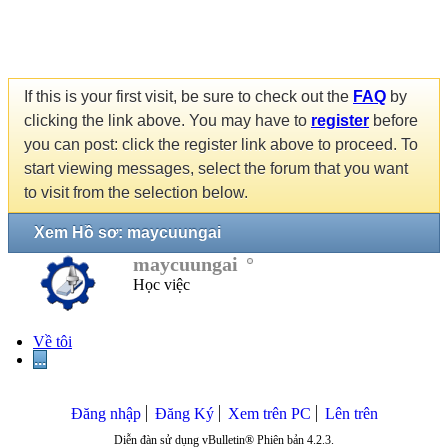
If this is your first visit, be sure to check out the
FAQ
by
clicking the link above. You may have to
register
before
you can post: click the register link above to proceed. To
start viewing messages, select the forum that you want
to visit from the selection below.
Xem Hồ sơ: maycuungai
maycuungai
Học việc
Về tôi
...
Đăng nhập
Đăng Ký
Xem trên PC
Lên trên
Diễn đàn sử dụng vBulletin® Phiên bản 4.2.3.