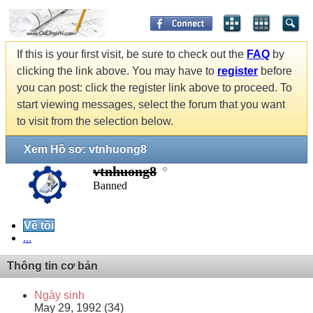
If this is your first visit, be sure to check out the
FAQ
by
clicking the link above. You may have to
register
before
you can post: click the register link above to proceed. To
start viewing messages, select the forum that you want
to visit from the selection below.
Xem Hồ sơ: vtnhuong8
vtnhuong8
Banned
Về tôi
...
Thông tin cơ bản
Ngày sinh
May 29, 1992 (34)