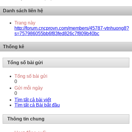
Danh sách liên hệ
Trang này
http://forum.cncprovn.com/members/45787-vtnhuong8?
s=757986055bb6f83fed826c7f809b40bc
Thống kê
Tổng số bài gửi
Tổng số bài gửi
0
Gửi mỗi ngày
0
Tìm tất cả bài viết
Tìm tất cả Bài bắt đầu
Thông tin chung