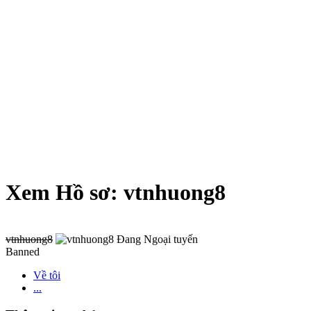
Xem Hồ sơ: vtnhuong8
vtnhuong8
Banned
Về tôi
...