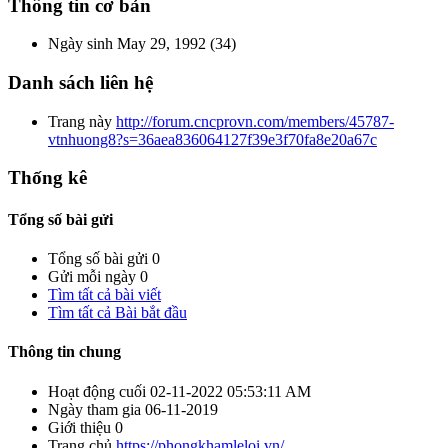
Thông tin cơ bản
Ngày sinh
May 29, 1992 (34)
Danh sách liên hệ
Trang này
http://forum.cncprovn.com/members/45787-
vtnhuong8?s=36aea836064127f39e3f70fa8e20a67c
Thống kê
Tổng số bài gửi
Tổng số bài gửi
0
Gửi mỗi ngày
0
Tìm tất cả bài viết
Tìm tất cả Bài bắt đầu
Thông tin chung
Hoạt động cuối
02-11-2022
05:53:11 AM
Ngày tham gia
06-11-2019
Giới thiệu
0
Trang chủ
https://phongkhamleloi.vn/